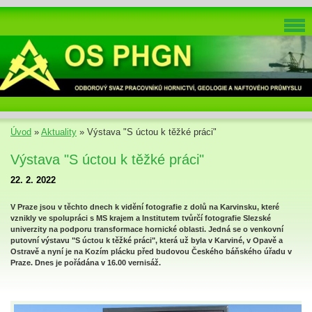
Úvod
»
Aktuality
»
Výstava "S úctou k těžké práci"
Výstava "S úctou k těžké práci"
22. 2. 2022
V Praze jsou v těchto dnech k vidění fotografie z dolů na Karvinsku, které
vznikly ve spolupráci s MS krajem a Institutem tvůrčí fotografie Slezské
univerzity na podporu transformace hornické oblasti. Jedná se o venkovní
putovní výstavu "S úctou k těžké práci", která už byla v Karviné, v Opavě a
Ostravě a nyní je na Kozím plácku před budovou Českého báňského úřadu v
Praze. Dnes je pořádána v 16.00 vernisáž.