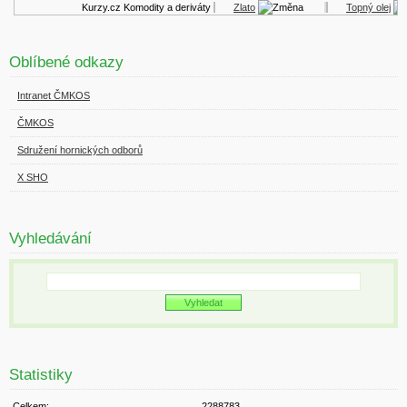
Kurzy.cz
Komodity a deriváty
Zlato
Topný olej
Oblíbené odkazy
Intranet ČMKOS
ČMKOS
Sdružení hornických odborů
X SHO
Vyhledávání
Statistiky
Celkem:
2288783