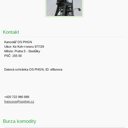
Kontakt
Kancelář OS PHGN
Ulice: Ke Koh-i-nooru 977/29
Město: Praha 5 - Stodůlky
PSČ: 155 00
Datová schránka OS PHGN, ID: e8bzexa
+420 722 980 689
francova@osphgn.cz
Burza komodity