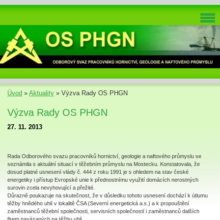
Úvod
»
Aktuality
»
Výzva Rady OS PHGN
Výzva Rady OS PHGN
27. 11. 2013
Rada Odborového svazu pracovníků hornictví, geologie a naftového průmyslu se
seznámila s aktuální situací v těžebním průmyslu na Mostecku. Konstatovala, že
dosud platné usnesení vlády č. 444 z roku 1991 je s ohledem na stav české
energetiky i přístup Evropské unie k přednostnímu využití domácích nerostných
surovin zcela nevyhovující a přežité.
Důrazně poukazuje na skutečnost, že v důsledku tohoto usnesení dochází k útlumu
těžby hnědého uhlí v lokalitě ČSA (Severní energetická a.s.) a k propouštění
zaměstnanců těžební společnosti, servisních společností i zaměstnanců dalších
firem navázaných na těžbu uhlí.