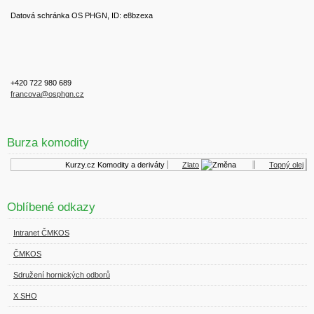
Datová schránka OS PHGN, ID: e8bzexa
+420 722 980 689
francova@osphgn.cz
Burza komodity
Kurzy.cz
Komodity a deriváty
Zlato
Topný olej
Oblíbené odkazy
Intranet ČMKOS
ČMKOS
Sdružení hornických odborů
X SHO