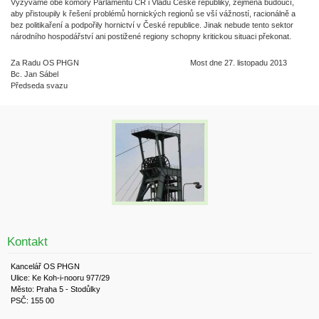
Vyzýváme obě komory Parlamentu ČR i Vládu České republiky, zejména budoucí,
aby přistoupily k řešení problémů hornických regionů se vší vážností, racionálně a
bez politikaření a podpořily hornictví v České republice. Jinak nebude tento sektor
národního hospodářství ani postižené regiony schopny kritickou situaci překonat.
Za Radu OS PHGN Most dne 27. listopadu 2013
Bc. Jan Sábel
Předseda svazu
Kontakt
Kancelář OS PHGN
Ulice: Ke Koh-i-nooru 977/29
Město: Praha 5 - Stodůlky
PSČ: 155 00