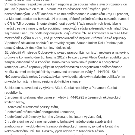
V mosteckém, respektive ústeckém regionu je za současného stavu ohroženo více
jak 8 tisíc pracovních míst. To bude mít za následek další zvýšení počtu
nezaměstnaných. V září dosáhla míra nezaměstnanosti v Ústeckém kraji 11 procent,
na Mostecku dokonce bezmála 14 procent, přičemž průměrná míra nezaměstnanosti
v ČR je 7,5 procenta. S touto skutečností souvisí i řada negativních jevů, jako je
nárůst trestné činnosti, riziko sociálních nepokojů a růstu extrémistických nálad. Bez
zajímavosti není, že podle nejnovějších údajů Policie ČR se kriminalita v okrese Most
meziročně zvýšila o 27 %, což je bezkonkurenčně nejvíce v rámci České republiky.
V podobné situaci se nachází i ostravský region. Situace kolem Dolu Paskov pak
smutný obrázek českého hornictví dokresluje.
Již delegáti VII. sjezdu Odborového svazu pracovníků hornictví, geologie a naftového
průmyslu konaného dne 16. března 2012 v Praze vyzvali Vládu České republiky „aby
zaujala jednoznačné a konečné stanovisko k surovinové politice a energetické
koncepci České republiky přijetím odpovědnosti za energetickou soběstačnost a
zrušila územní ekologické limity stanovené usnesením vlády č. 444/1991 Sb.“.
Nečasova vláda nejen, že požadavku nevyhověla, ale svým aktivním politikařením
přivedla hornictví v tomto regionu do kritické situace.
S ohledem na uvedené vyzýváme Vládu České republiky a Parlament České
republiky, k:
 zrušení již překonaného usnesení vlády č. 444/1991 o územních ekologických
limitech těžby,
 schválení surovinové politiky státu,
 schválení reálné státní energetické koncepce,
 schválení velké novely horního zákona, s institutem vyvlastnění,
 trvalé a účinné ochraně nerostného bohatství našeho státu a zabránění
znehodnocení vydobytelných zásob strategických surovin, aktuálně kvalitního
koksovatelného uhlí Dolu Paskov, jejich odpisem z bilančních zásob.