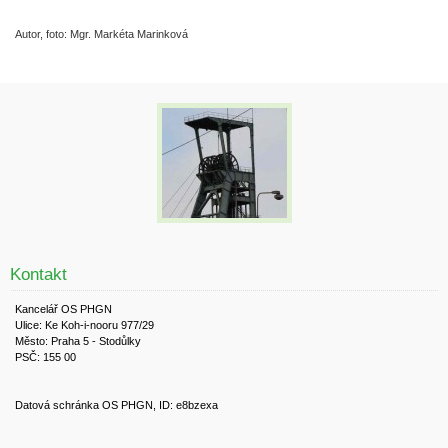
Autor, foto: Mgr. Markéta Marinková
Kontakt
Kancelář OS PHGN
Ulice: Ke Koh-i-nooru 977/29
Město: Praha 5 - Stodůlky
PSČ: 155 00
Datová schránka OS PHGN, ID: e8bzexa