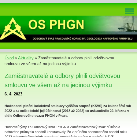
Úvod
»
Aktuality
»
Zaměstnavatelé a odbory plnili odvětvovou
smlouvu ve všem až na jedinou výjimku
Zaměstnavatelé a odbory plnili odvětvovou
smlouvu ve všem až na jedinou výjimku
6. 4. 2023
Hodnocení plnění kolektivní smlouvy vyššího stupně (KSVS) za kalendářní rok
2022 a za celé období její účinnosti (2018 až 2022) se uskutečnilo 22. března v
sídle Odborového svazu PHGN v Praze.
Hodnoticí týmy za Odborový svaz PHGN a Zaměstnavatelský svaz důlního a
naftového průmyslu shodně konstatovaly, že v průběhu hodnoceného období roku
2022 od svých členských organizací neobdržely zprávu o neplnění KSVS.