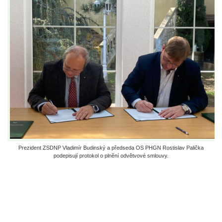
Prezident ZSDNP Vladimír Budinský a předseda OS PHGN Rostislav Palička
podepisují protokol o plnění odvětvové smlouvy.