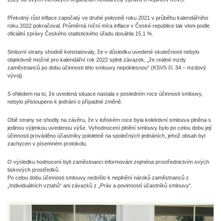
Překotný růst inflace započatý ve druhé polovině roku 2021 v průběhu kalendářního
roku 2022 pokračoval. Průměrná roční míra inflace v České republice tak vloni podle
oficiální zprávy Českého statistického úřadu dosáhla 15,1 %.
Smluvní strany shodně konstatovaly, že v důsledku uvedené skutečnosti nebylo
objektivně možné pro kalendářní rok 2022 splnit závazek, „že reálné mzdy
zaměstnanců po dobu účinnosti této smlouvy nepoklesnou“ (KSVS čl. 34 – mzdový
vývoj).
S ohledem na to, že uvedená situace nastala v posledním roce účinnosti smlouvy,
nebylo přistoupeno k jednání o případné změně.
Obě strany se shodly na závěru, že v loňském roce byla kolektivní smlouva plněna s
jedinou výjimkou uvedenou výše. Vyhodnocení plnění smlouvy bylo po celou dobu její
účinnosti prováděno účastníky pololetně na společných jednáních, jehož obsah byl
zachycen v písemném protokolu.
O výsledku hodnocení byli zaměstnanci informováni zejména prostřednictvím svých
tiskových prostředků.
Po celou dobu účinnosti smlouvy nedošlo k neplnění nároků zaměstnanců z
„Individuálních vztahů“ ani závazků z „Práv a povinností účastníků smlouvy“.