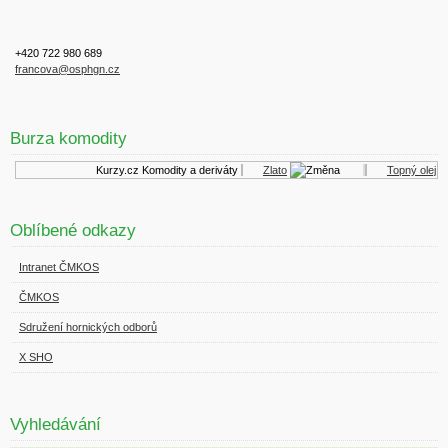
+420 722 980 689
francova@osphgn.cz
Burza komodity
Kurzy.cz
Komodity a deriváty
Zlato
Topný olej
Oblíbené odkazy
Intranet ČMKOS
ČMKOS
Sdružení hornických odborů
X SHO
Vyhledávání