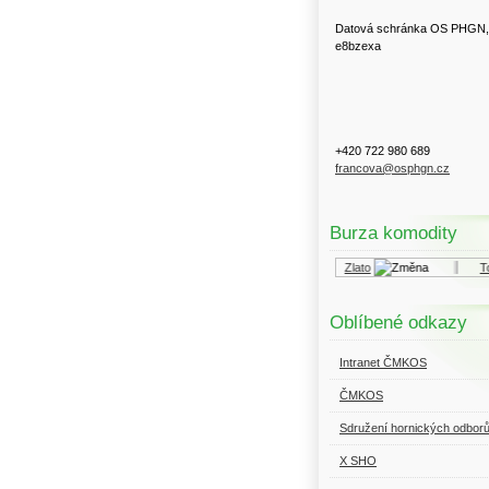
Datová schránka OS PHGN,
e8bzexa
+420 722 980 689
francova@osphgn.cz
Burza komodity
Kurzy.cz
Komodity a deriváty
Zlato
Top
Oblíbené odkazy
Intranet ČMKOS
ČMKOS
Sdružení hornických odbor
X SHO