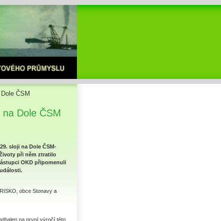
a Dole ČSM
u na Dole ČSM
29. sloji na Dole ČSM-
Životy při něm ztratilo
 zástupci OKD připomenuli
události.
u PRISKO, obce Stonavy a
odhalen na první výročí této