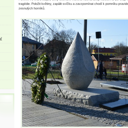
tragédie. Položit květiny, zapálit svíčku a zavzpomínat chodí k pomníku pravid
zesnulých horníků.
ař