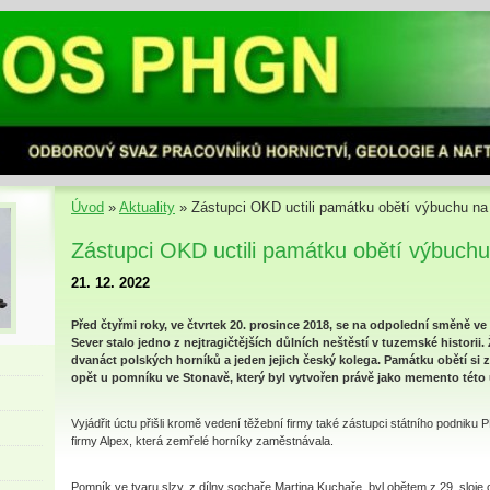
Úvod
»
Aktuality
»
Zástupci OKD uctili památku obětí výbuchu n
Zástupci OKD uctili památku obětí výbuch
21. 12. 2022
Před čtyřmi roky, ve čtvrtek 20. prosince 2018, se na odpolední směně ve 
Sever stalo jedno z nejtragičtějších důlních neštěstí v tuzemské historii. 
dvanáct polských horníků a jeden jejich český kolega. Památku obětí si
opět u pomníku ve Stonavě, který byl vytvořen právě jako memento této 
Vyjádřit úctu přišli kromě vedení těžební firmy také zástupci státního podnik
firmy Alpex, která zemřelé horníky zaměstnávala.
Pomník ve tvaru slzy, z dílny sochaře Martina Kuchaře, byl obětem z 29. sloje 