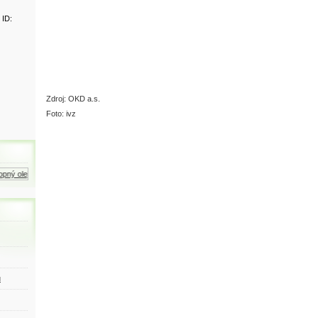
 ID:
Zdroj: OKD a.s.
Foto: ivz
ný olej
Zemní plyn
Motorová nafta
ů