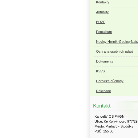
Kontakty
Aktuality
BOZP
Fotoalbum
Noviny Horník-Geolog-Naft
Ochrana osobních údajů
Dokumenty
KSVS
Hornické důchody
Rekreace
Kontakt
Kancelář OS PHGN
Ulice: Ke Koh-i-nooru 977/29
Město: Praha 5 - Stodůlky
PSČ: 155 00