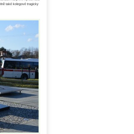
elně také kolegové tragicky