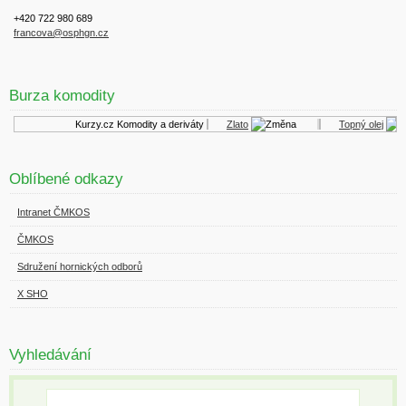
+420 722 980 689
francova@osphgn.cz
Burza komodity
Kurzy.cz
Komodity a deriváty
Zlato
Topný olej
Oblíbené odkazy
Intranet ČMKOS
ČMKOS
Sdružení hornických odborů
X SHO
Vyhledávání