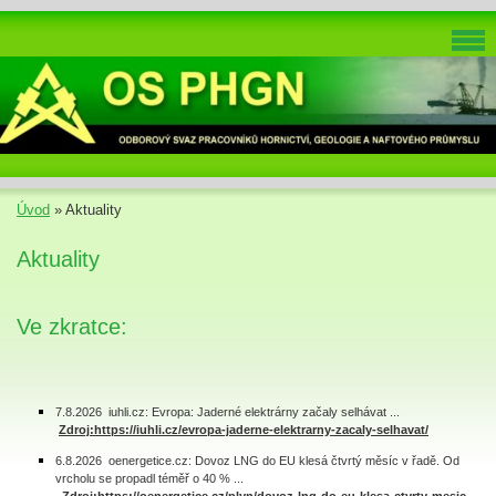
Úvod
»
Aktuality
Aktuality
Ve zkratce:
7.8.2026 iuhli.cz: Evropa: Jaderné elektrárny začaly selhávat ...
Zdroj:https://iuhli.cz/evropa-jaderne-elektrarny-zacaly-selhavat/
6.8.2026 oenergetice.cz: Dovoz LNG do EU klesá čtvrtý měsíc v řadě. Od
vrcholu se propadl téměř o 40 % ...