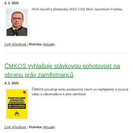
5. 2. 2025
HGN hovořil s předsedou SOO CCG Most Jaromírem Frantou.
Celý příspěvek
|
Rubrika:
Aktuality
ČMKOS vyhlašuje stávkovou pohotovost na
obranu práv zaměstnanců
4. 2. 2025
ČMKOS považuje tento poslanecký návrh za nepřijatelný a vyzývá
vládu a zákonodárce k jeho odmítnutí.
Celý příspěvek
|
Rubrika:
Aktuality