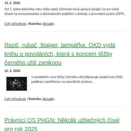
13. 2. 2025
Od 1. ledna letošního roku měla nabýt účinnosti nová úprava týkající se po-vinné
účasti na nemocenském a důchodovém pojištění u dohody o provedení práce (DPP).
Celý příspěvek
|
Rubrika:
Aktuality
Razič, rubač, štajger, lampářka. OKD vydá
knihu o povoláních, která s koncem těžby
černého uhlí zaniknou
12. 2. 2025
V posledním roce těžby černého uhlí připravuje společnost OKD
publikaci zaměřenou na specifické profese...
Celý příspěvek
|
Rubrika:
Aktuality
Právníci OS PHGN: Několik užitečných čísel
pro rok 2025