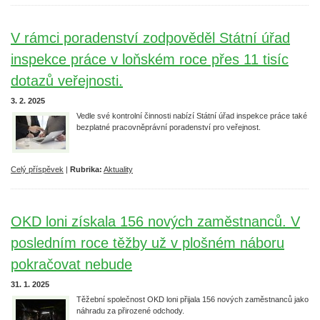
V rámci poradenství zodpověděl Státní úřad
inspekce práce v loňském roce přes 11 tisíc
dotazů veřejnosti.
3. 2. 2025
Vedle své kontrolní činnosti nabízí Státní úřad inspekce práce také
bezplatné pracovněprávní poradenství pro veřejnost.
Celý příspěvek
|
Rubrika:
Aktuality
OKD loni získala 156 nových zaměstnanců. V
posledním roce těžby už v plošném náboru
pokračovat nebude
31. 1. 2025
Těžební společnost OKD loni přijala 156 nových zaměstnanců jako
náhradu za přirozené odchody.