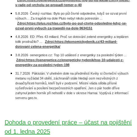
Zdroj:https://oenergetice.cz/plyn/dovoz-lng-do-eu-klesa-ctvrty-mesic-
v-rade-od-vrcholu-se-propadl-temer-o-40
5.8.2026 Český rozhlas: Bylo po půl čtvrté odpoledne, když se ozval první
výbuch… Za tragédii na dole Pluto nebyl nikdo potrestán ...
Zdroj:https://plus.rozhlas.cz/bylo-po-pul-ctvrte-odpoledne-kdyz-se-
ozval-prvni-vybuch-za-tragedii-na-dole-9634151
4.8.2026 ED: Přes 43 miliard. Proč se dotování zelené energetiky a tepláren
tolik prodražilo? ...
Zdroj:https://ekonomickydenik.cz/43-miliard-
dotovani-zelena-energetika/
3.8.2026 oenergetice.cz: Top 10 událostí z energetiky za poslední týden ...
Zdroj:https://oenergetice.cz/energeticky-tydenik/top-10-udalosti-z-
energetiky-za-posledni-tyden-198
31.7.2026 Pákistán: V uhelném dole na předměstí Kvéty si čtvrteční výbuch
metanu vyžádal 34 obětí, záchranáři stále hledají osm nezvěstných z
dvaačtyřiceti horníků, kteří byli v podzemí. Místní vláda slíbila přísné
vyšetřování a posílení bezpečnostních opatření. Jen o pár hodin dříve
zahynul jeden horník při nehodě v dole v okrese Harnai. Vyplývá z informací
serveru geo.tv.
Dohoda o provedení práce – účast na pojištění
od 1. ledna 2025