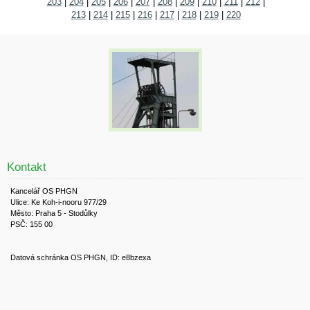
203
|
204
|
205
|
206
|
207
|
208
|
209
|
210
|
211
|
212
|
213
|
214
|
215
|
216
|
217
|
218
|
219
|
220
Kontakt
Kancelář OS PHGN
Ulice: Ke Koh-i-nooru 977/29
Město: Praha 5 - Stodůlky
PSČ: 155 00
Datová schránka OS PHGN, ID: e8bzexa