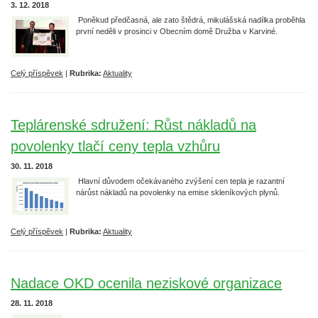
3. 12. 2018
Poněkud předčasná, ale zato štědrá, mikulášská nadílka proběhla
první neděli v prosinci v Obecním domě Družba v Karviné.
Celý příspěvek
|
Rubrika:
Aktuality
Teplárenské sdružení: Růst nákladů na
povolenky tlačí ceny tepla vzhůru
30. 11. 2018
Hlavní důvodem očekávaného zvýšení cen tepla je razantní
nárůst nákladů na povolenky na emise skleníkových plynů.
Celý příspěvek
|
Rubrika:
Aktuality
Nadace OKD ocenila neziskové organizace
28. 11. 2018