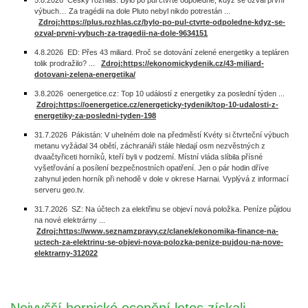
5.8.2026 Český rozhlas: Bylo po půl čtvrté odpoledne, když se ozval první
výbuch… Za tragédii na dole Pluto nebyl nikdo potrestán ...
Zdroj:https://plus.rozhlas.cz/bylo-po-pul-ctvrte-odpoledne-kdyz-se-
ozval-prvni-vybuch-za-tragedii-na-dole-9634151
4.8.2026 ED: Přes 43 miliard. Proč se dotování zelené energetiky a tepláren
tolik prodražilo? ...
Zdroj:https://ekonomickydenik.cz/43-miliard-
dotovani-zelena-energetika/
3.8.2026 oenergetice.cz: Top 10 událostí z energetiky za poslední týden ...
Zdroj:https://oenergetice.cz/energeticky-tydenik/top-10-udalosti-z-
energetiky-za-posledni-tyden-198
31.7.2026 Pákistán: V uhelném dole na předměstí Kvéty si čtvrteční výbuch
metanu vyžádal 34 obětí, záchranáři stále hledají osm nezvěstných z
dvaačtyřiceti horníků, kteří byli v podzemí. Místní vláda slíbila přísné
vyšetřování a posílení bezpečnostních opatření. Jen o pár hodin dříve
zahynul jeden horník při nehodě v dole v okrese Harnai. Vyplývá z informací
serveru geo.tv.
31.7.2026 SZ: Na účtech za elektřinu se objeví nová položka. Peníze půjdou
na nové elektrárny ...
Zdroj:https://www.seznamzpravy.cz/clanek/ekonomika-finance-na-
uctech-za-elektrinu-se-objevi-nova-polozka-penize-pujdou-na-nove-
elektrarny-312022