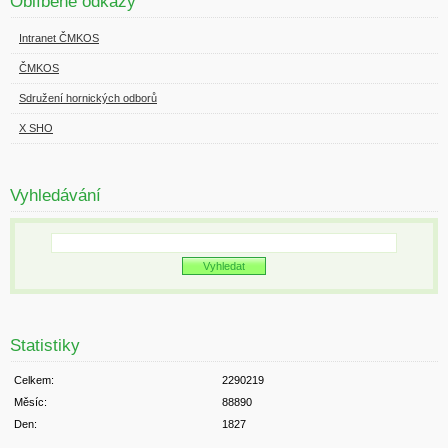
Oblíbené odkazy
Intranet ČMKOS
ČMKOS
Sdružení hornických odborů
X SHO
Vyhledávání
Statistiky
Celkem:
2290219
Měsíc:
88890
Den:
1827