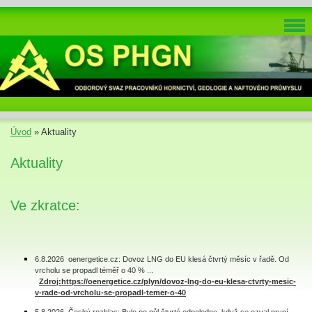
Úvod
»
Aktuality
Aktuality
Ve zkratce:
6.8.2026 oenergetice.cz: Dovoz LNG do EU klesá čtvrtý měsíc v řadě. Od
vrcholu se propadl téměř o 40 % ...
Zdroj:https://oenergetice.cz/plyn/dovoz-lng-do-eu-klesa-ctvrty-mesic-
v-rade-od-vrcholu-se-propadl-temer-o-40