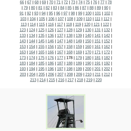
66
|
67
|
68
|
69
|
70
|
71
|
72
|
73
|
74
|
75
|
76
|
77
|
78
|
79
|
80
|
81
|
82
|
83
|
84
|
85
|
86
|
87
|
88
|
89
|
90
|
91
|
92
|
93
|
94
|
95
|
96
|
97
|
98
|
99
|
100
|
101
|
102
|
103
|
104
|
105
|
106
|
107
|
108
|
109
|
110
|
111
|
112
|
113
|
114
|
115
|
116
|
117
|
118
|
119
|
120
|
121
|
122
|
123
|
124
|
125
|
126
|
127
|
128
|
129
|
130
|
131
|
132
|
133
|
134
|
135
|
136
|
137
|
138
|
139
|
140
|
141
|
142
|
143
|
144
|
145
|
146
|
147
|
148
|
149
|
150
|
151
|
152
|
153
|
154
|
155
|
156
|
157
|
158
|
159
|
160
|
161
|
162
|
163
|
164
|
165
|
166
|
167
|
168
|
169
|
170
|
171
|
172
|
173
|
174
|
175
|
176
|
177
|
178
|
179
|
180
|
181
|
182
|
183
|
184
|
185
|
186
|
187
|
188
|
189
|
190
|
191
|
192
|
193
|
194
|
195
|
196
|
197
|
198
|
199
|
200
|
201
|
202
|
203
|
204
|
205
|
206
|
207
|
208
|
209
|
210
|
211
|
212
|
213
|
214
|
215
|
216
|
217
|
218
|
219
|
220