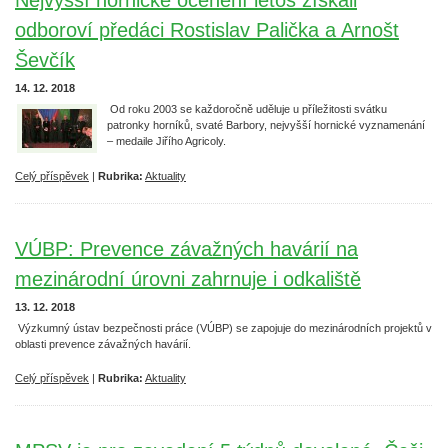
Nejvyšší hornické ocenění letos získali
odboroví předáci Rostislav Palička a Arnošt
Ševčík
14. 12. 2018
Od roku 2003 se každoročně uděluje u příležitosti svátku
patronky horníků, svaté Barbory, nejvyšší hornické vyznamenání
– medaile Jiřího Agricoly.
Celý příspěvek
|
Rubrika:
Aktuality
VÚBP: Prevence závažných havárií na
mezinárodní úrovni zahrnuje i odkaliště
13. 12. 2018
Výzkumný ústav bezpečnosti práce (VÚBP) se zapojuje do mezinárodních projektů v
oblasti prevence závažných havárií.
Celý příspěvek
|
Rubrika:
Aktuality