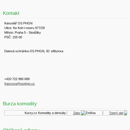
Kontakt
Kancelář OS PHGN
Ulice: Ke Koh-i-nooru 977/29
Město: Praha 5 - Stodůlky
PSČ: 155 00
Datová schránka OS PHGN, ID: e8bzexa
+420 722 980 689
francova@osphgn.cz
Burza komodity
Kurzy.cz
Komodity a deriváty
Zlato
Topný olej