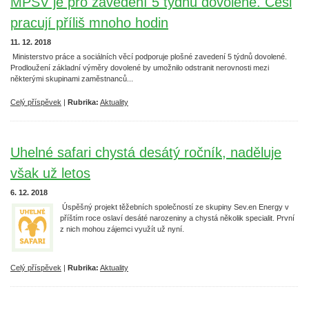
MPSV je pro zavedení 5 týdnů dovolené. Češi
pracují příliš mnoho hodin
11. 12. 2018
Ministerstvo práce a sociálních věcí podporuje plošné zavedení 5 týdnů dovolené.
Prodloužení základní výměry dovolené by umožnilo odstranit nerovnosti mezi
některými skupinami zaměstnanců...
Celý příspěvek
|
Rubrika:
Aktuality
Uhelné safari chystá desátý ročník, naděluje
však už letos
6. 12. 2018
Úspěšný projekt těžebních společností ze skupiny Sev.en Energy v
příštím roce oslaví desáté narozeniny a chystá několik specialit. První
z nich mohou zájemci využít už nyní.
Celý příspěvek
|
Rubrika:
Aktuality