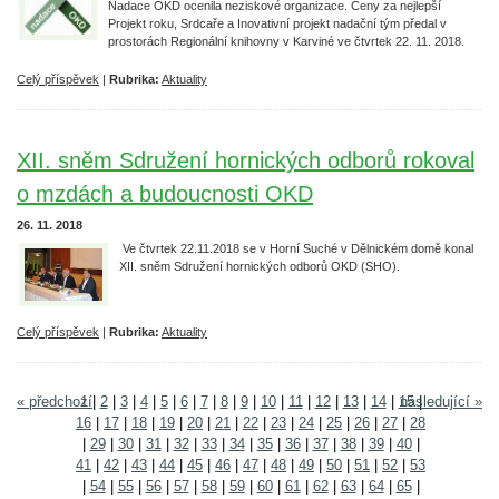
Nadace OKD ocenila neziskové organizace. Ceny za nejlepší
Projekt roku, Srdcaře a Inovativní projekt nadační tým předal v
prostorách Regionální knihovny v Karviné ve čtvrtek 22. 11. 2018.
Celý příspěvek
|
Rubrika:
Aktuality
XII. sněm Sdružení hornických odborů rokoval
o mzdách a budoucnosti OKD
26. 11. 2018
Ve čtvrtek 22.11.2018 se v Horní Suché v Dělnickém domě konal
XII. sněm Sdružení hornických odborů OKD (SHO).
Celý příspěvek
|
Rubrika:
Aktuality
« předchozí
1
|
2
|
3
|
4
|
5
|
6
|
7
|
8
|
9
|
10
|
11
|
12
|
13
|
14
|
15
následující »
|
16
|
17
|
18
|
19
|
20
|
21
|
22
|
23
|
24
|
25
|
26
|
27
|
28
|
29
|
30
|
31
|
32
|
33
|
34
|
35
|
36
|
37
|
38
|
39
|
40
|
41
|
42
|
43
|
44
|
45
|
46
|
47
|
48
|
49
|
50
|
51
|
52
|
53
|
54
|
55
|
56
|
57
|
58
|
59
|
60
|
61
|
62
|
63
|
64
|
65
|