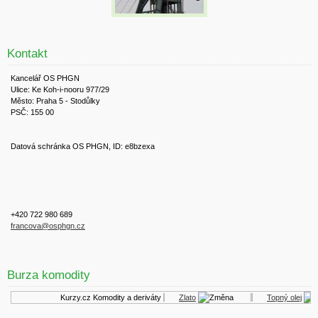
Kontakt
Kancelář OS PHGN
Ulice: Ke Koh-i-nooru 977/29
Město: Praha 5 - Stodůlky
PSČ: 155 00
Datová schránka OS PHGN, ID: e8bzexa
+420 722 980 689
francova@osphgn.cz
Burza komodity
Kurzy.cz
Komodity a deriváty
Zlato
Topný olej