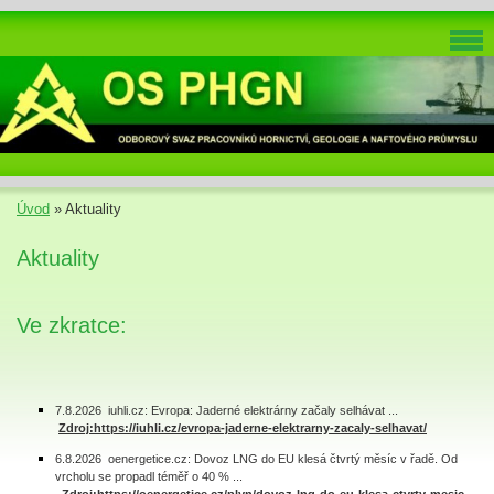
Úvod
»
Aktuality
Aktuality
Ve zkratce:
7.8.2026 iuhli.cz: Evropa: Jaderné elektrárny začaly selhávat ...
Zdroj:https://iuhli.cz/evropa-jaderne-elektrarny-zacaly-selhavat/
6.8.2026 oenergetice.cz: Dovoz LNG do EU klesá čtvrtý měsíc v řadě. Od
vrcholu se propadl téměř o 40 % ...