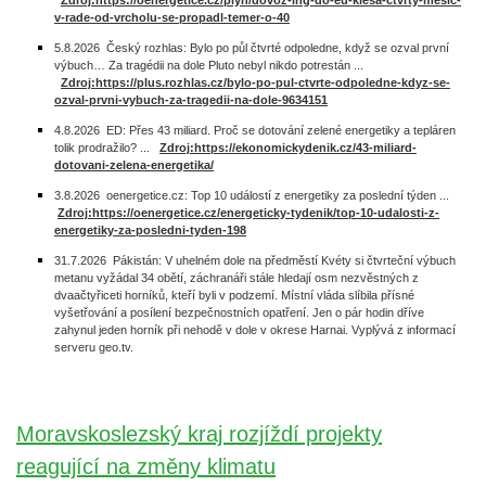
Zdroj:https://oenergetice.cz/plyn/dovoz-lng-do-eu-klesa-ctvrty-mesic-
v-rade-od-vrcholu-se-propadl-temer-o-40
5.8.2026 Český rozhlas: Bylo po půl čtvrté odpoledne, když se ozval první
výbuch… Za tragédii na dole Pluto nebyl nikdo potrestán ...
Zdroj:https://plus.rozhlas.cz/bylo-po-pul-ctvrte-odpoledne-kdyz-se-
ozval-prvni-vybuch-za-tragedii-na-dole-9634151
4.8.2026 ED: Přes 43 miliard. Proč se dotování zelené energetiky a tepláren
tolik prodražilo? ...
Zdroj:https://ekonomickydenik.cz/43-miliard-
dotovani-zelena-energetika/
3.8.2026 oenergetice.cz: Top 10 událostí z energetiky za poslední týden ...
Zdroj:https://oenergetice.cz/energeticky-tydenik/top-10-udalosti-z-
energetiky-za-posledni-tyden-198
31.7.2026 Pákistán: V uhelném dole na předměstí Kvéty si čtvrteční výbuch
metanu vyžádal 34 obětí, záchranáři stále hledají osm nezvěstných z
dvaačtyřiceti horníků, kteří byli v podzemí. Místní vláda slíbila přísné
vyšetřování a posílení bezpečnostních opatření. Jen o pár hodin dříve
zahynul jeden horník při nehodě v dole v okrese Harnai. Vyplývá z informací
serveru geo.tv.
Moravskoslezský kraj rozjíždí projekty
reagující na změny klimatu