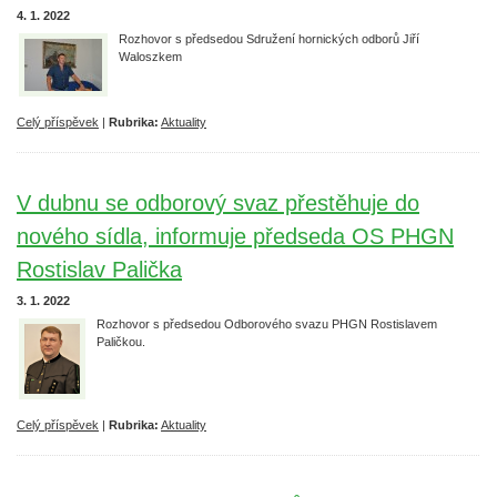
4. 1. 2022
Rozhovor s p
ředsedou Sdružení hornických odborů Jiří
Waloszkem
Celý příspěvek
|
Rubrika:
Aktuality
V dubnu se odborový svaz přestěhuje do
nového sídla, informuje předseda OS PHGN
Rostislav Palička
3. 1. 2022
Rozhovor s předsedou Odborového svazu PHGN Rostislavem
Paličkou.
Celý příspěvek
|
Rubrika:
Aktuality