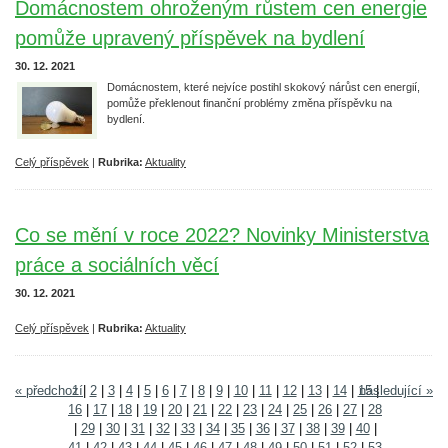
Domácnostem ohroženým růstem cen energie
pomůže upravený příspěvek na bydlení
30. 12. 2021
Domácnostem, které nejvíce postihl skokový nárůst cen energií,
pomůže překlenout finanční problémy změna příspěvku na
bydlení.
Celý příspěvek
|
Rubrika:
Aktuality
Co se mění v roce 2022? Novinky Ministerstva
práce a sociálních věcí
30. 12. 2021
Celý příspěvek
|
Rubrika:
Aktuality
« předchozí
1
|
2
|
3
|
4
|
5
|
6
|
7
|
8
|
9
|
10
|
11
|
12
|
13
|
14
|
15
následující »
|
16
|
17
|
18
|
19
|
20
|
21
|
22
|
23
|
24
|
25
|
26
|
27
|
28
|
29
|
30
|
31
|
32
|
33
|
34
|
35
|
36
|
37
|
38
|
39
|
40
|
41
|
42
|
43
|
44
|
45
|
46
|
47
|
48
|
49
|
50
|
51
|
52
|
53