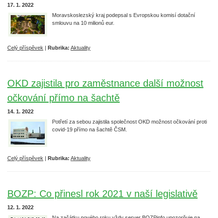
17. 1. 2022
Moravskoslezský kraj podepsal s Evropskou komisí dotační
smlouvu na 10 milionů eur.
Celý příspěvek
|
Rubrika:
Aktuality
OKD zajistila pro zaměstnance další možnost
očkování přímo na šachtě
14. 1. 2022
Potřetí za sebou zajistila společnost OKD možnost očkování proti
covid-19 přímo na šachtě ČSM.
Celý příspěvek
|
Rubrika:
Aktuality
BOZP: Co přinesl rok 2021 v naší legislativě
12. 1. 2022
Na začátku nového roku vždy server BOZPinfo upozorňuje na