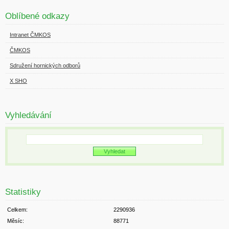
Oblíbené odkazy
Intranet ČMKOS
ČMKOS
Sdružení hornických odborů
X SHO
Vyhledávání
Statistiky
Celkem:
2290936
Měsíc:
88771