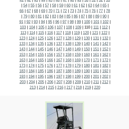
|
54
|
55
|
56
|
57
|
58
|
59
|
60
|
61
|
62
|
63
|
64
|
65
|
66
|
67
|
68
|
69
|
70
|
71
|
72
|
73
|
74
|
75
|
76
|
77
|
78
|
79
|
80
|
81
|
82
|
83
|
84
|
85
|
86
|
87
|
88
|
89
|
90
|
91
|
92
|
93
|
94
|
95
|
96
|
97
|
98
|
99
|
100
|
101
|
102
|
103
|
104
|
105
|
106
|
107
|
108
|
109
|
110
|
111
|
112
|
113
|
114
|
115
|
116
|
117
|
118
|
119
|
120
|
121
|
122
|
123
|
124
|
125
|
126
|
127
|
128
|
129
|
130
|
131
|
132
|
133
|
134
|
135
|
136
|
137
|
138
|
139
|
140
|
141
|
142
|
143
|
144
|
145
|
146
|
147
|
148
|
149
|
150
|
151
|
152
|
153
|
154
|
155
|
156
|
157
|
158
|
159
|
160
|
161
|
162
|
163
|
164
|
165
|
166
|
167
|
168
|
169
|
170
|
171
|
172
|
173
|
174
|
175
|
176
|
177
|
178
|
179
|
180
|
181
|
182
|
183
|
184
|
185
|
186
|
187
|
188
|
189
|
190
|
191
|
192
|
193
|
194
|
195
|
196
|
197
|
198
|
199
|
200
|
201
|
202
|
203
|
204
|
205
|
206
|
207
|
208
|
209
|
210
|
211
|
212
|
213
|
214
|
215
|
216
|
217
|
218
|
219
|
220