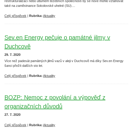
restrukturalizací nebo útlumem těžebních společností by se nově mohlo vztahovat
také na zaměstnance Sokolovské uhelné (SU)....
Celý příspěvek
|
Rubrika:
Aktuality
Sev.en Energy pečuje o památné jilmy v
Duchcově
29. 7. 2020
Více než padesát památných jilmů vazů v aleji v Duchcově má díky Sev.en Energy
šanci přežít dalších sto let.
Celý příspěvek
|
Rubrika:
Aktuality
BOZP: Nemoc z povolání a výpověď z
organizačních důvodů
27. 7. 2020
Celý příspěvek
|
Rubrika:
Aktuality