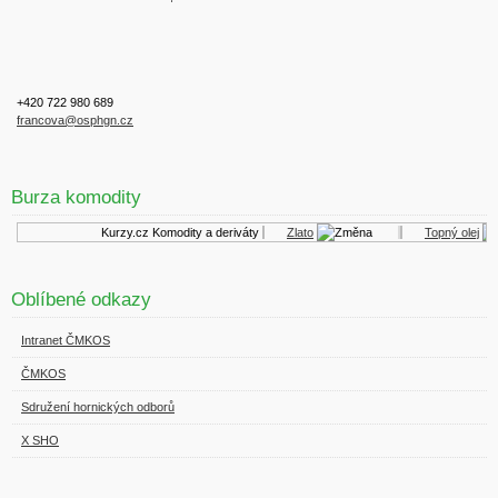
+420 722 980 689
francova@osphgn.cz
Burza komodity
Kurzy.cz
Komodity a deriváty
Zlato
Topný olej
Oblíbené odkazy
Intranet ČMKOS
ČMKOS
Sdružení hornických odborů
X SHO