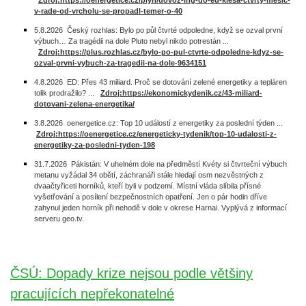
Zdroj:https://oenergetice.cz/plyn/dovoz-lng-do-eu-klesa-ctvrty-mesic-
v-rade-od-vrcholu-se-propadl-temer-o-40
5.8.2026 Český rozhlas: Bylo po půl čtvrté odpoledne, když se ozval první
výbuch… Za tragédii na dole Pluto nebyl nikdo potrestán ...
Zdroj:https://plus.rozhlas.cz/bylo-po-pul-ctvrte-odpoledne-kdyz-se-
ozval-prvni-vybuch-za-tragedii-na-dole-9634151
4.8.2026 ED: Přes 43 miliard. Proč se dotování zelené energetiky a tepláren
tolik prodražilo? ...
Zdroj:https://ekonomickydenik.cz/43-miliard-
dotovani-zelena-energetika/
3.8.2026 oenergetice.cz: Top 10 událostí z energetiky za poslední týden ...
Zdroj:https://oenergetice.cz/energeticky-tydenik/top-10-udalosti-z-
energetiky-za-posledni-tyden-198
31.7.2026 Pákistán: V uhelném dole na předměstí Kvéty si čtvrteční výbuch
metanu vyžádal 34 obětí, záchranáři stále hledají osm nezvěstných z
dvaačtyřiceti horníků, kteří byli v podzemí. Místní vláda slíbila přísné
vyšetřování a posílení bezpečnostních opatření. Jen o pár hodin dříve
zahynul jeden horník při nehodě v dole v okrese Harnai. Vyplývá z informací
serveru geo.tv.
ČSÚ: Dopady krize nejsou podle většiny
pracujících nepřekonatelné