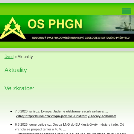
Úvod
»
Aktuality
Aktuality
Ve zkratce:
7.8.2026 iuhli.cz: Evropa: Jaderné elektrárny začaly selhávat ...
Zdroj:https://iuhli.cz/evropa-jaderne-elektrarny-zacaly-selhavat/
6.8.2026 oenergetice.cz: Dovoz LNG do EU klesá čtvrtý měsíc v řadě. Od
vrcholu se propadl téměř o 40 % ...