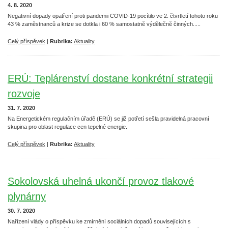
4. 8. 2020
Negativní dopady opatření proti pandemii COVID-19 pocítilo ve 2. čtvrtletí tohoto roku
43 % zaměstnanců a krize se dotkla i 60 % samostatně výdělečně činných.....
Celý příspěvek
|
Rubrika:
Aktuality
ERÚ: Teplárenství dostane konkrétní strategii
rozvoje
31. 7. 2020
Na Energetickém regulačním úřadě (ERÚ) se již potřetí sešla pravidelná pracovní
skupina pro oblast regulace cen tepelné energie.
Celý příspěvek
|
Rubrika:
Aktuality
Sokolovská uhelná ukončí provoz tlakové
plynárny
30. 7. 2020
Nařízení vlády o příspěvku ke zmírnění sociálních dopadů souvisejících s