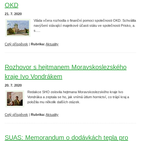
OKD
21. 7. 2020
Vláda včera rozhodla o finanční pomoci společnosti OKD. Schválila
navýšení stávající majetkové účasti státu ve společnosti Prisko, a.
s.....
Celý příspěvek
|
Rubrika:
Aktuality
Rozhovor s hejtmanem Moravskoslezského
kraje Ivo Vondrákem
20. 7. 2020
Redakce SHO oslovila hejtmana Moravskoslezského kraje Ivo
Vondráka a zeptala se ho, jak vnímá útlum hornictví, co trápí kraj a
položila mu několik dalších otázek.
Celý příspěvek
|
Rubrika:
Aktuality
SUAS: Memorandum o dodávkách tepla pro