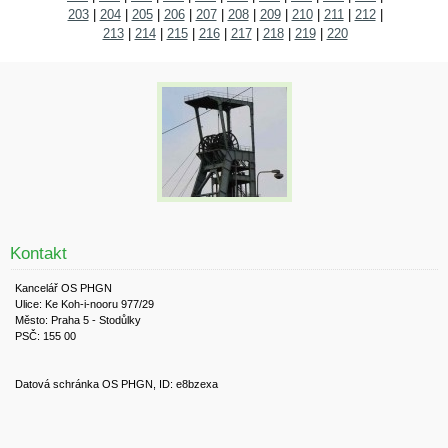
203
|
204
|
205
|
206
|
207
|
208
|
209
|
210
|
211
|
212
|
213
|
214
|
215
|
216
|
217
|
218
|
219
|
220
Kontakt
Kancelář OS PHGN
Ulice: Ke Koh-i-nooru 977/29
Město: Praha 5 - Stodůlky
PSČ: 155 00
Datová schránka OS PHGN, ID: e8bzexa