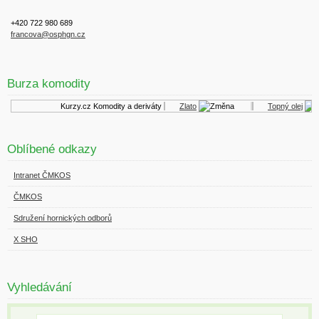
+420 722 980 689
francova@osphgn.cz
Burza komodity
Kurzy.cz
Komodity a deriváty
Zlato
Topný olej
Oblíbené odkazy
Intranet ČMKOS
ČMKOS
Sdružení hornických odborů
X SHO
Vyhledávání