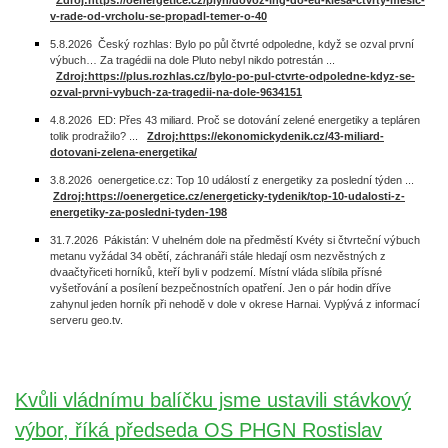
Zdroj:https://oenergetice.cz/plyn/dovoz-lng-do-eu-klesa-ctvrty-mesic-
v-rade-od-vrcholu-se-propadl-temer-o-40
5.8.2026 Český rozhlas: Bylo po půl čtvrté odpoledne, když se ozval první
výbuch… Za tragédii na dole Pluto nebyl nikdo potrestán ...
Zdroj:https://plus.rozhlas.cz/bylo-po-pul-ctvrte-odpoledne-kdyz-se-
ozval-prvni-vybuch-za-tragedii-na-dole-9634151
4.8.2026 ED: Přes 43 miliard. Proč se dotování zelené energetiky a tepláren
tolik prodražilo? ...
Zdroj:https://ekonomickydenik.cz/43-miliard-
dotovani-zelena-energetika/
3.8.2026 oenergetice.cz: Top 10 událostí z energetiky za poslední týden ...
Zdroj:https://oenergetice.cz/energeticky-tydenik/top-10-udalosti-z-
energetiky-za-posledni-tyden-198
31.7.2026 Pákistán: V uhelném dole na předměstí Kvéty si čtvrteční výbuch
metanu vyžádal 34 obětí, záchranáři stále hledají osm nezvěstných z
dvaačtyřiceti horníků, kteří byli v podzemí. Místní vláda slíbila přísné
vyšetřování a posílení bezpečnostních opatření. Jen o pár hodin dříve
zahynul jeden horník při nehodě v dole v okrese Harnai. Vyplývá z informací
serveru geo.tv.
Kvůli vládnímu balíčku jsme ustavili stávkový
výbor, říká předseda OS PHGN Rostislav