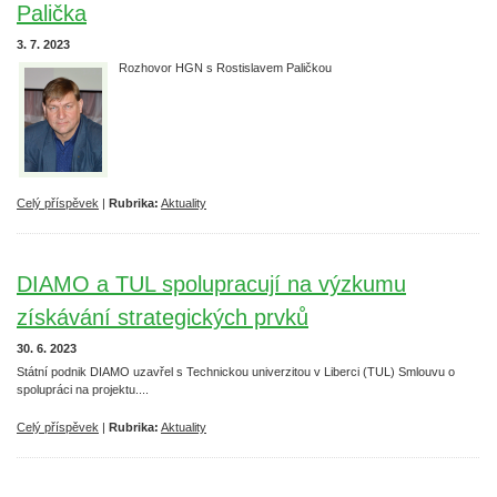
Palička
3. 7. 2023
Rozhovor HGN s Rostislavem Paličkou
Celý příspěvek
|
Rubrika:
Aktuality
DIAMO a TUL spolupracují na výzkumu
získávání strategických prvků
30. 6. 2023
Státní podnik DIAMO uzavřel s Technickou univerzitou v Liberci (TUL) Smlouvu o
spolupráci na projektu....
Celý příspěvek
|
Rubrika:
Aktuality