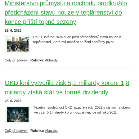
Ministerstvo průmyslu a obchodu prodloužilo
předcházení stavu nouze v teplárenství do
konce příští topné sezony
29. 6. 2023
Do 31. května 2024 bude platit předcházení stavu nouze v
teplárenství, které má umožnit snížení spotřeby plynu.
Celý příspěvek
|
Rubrika:
Aktuality
OKD loni vytvořila zisk 5,1 miliardy korun. 1,8
miliardy získá stát ve formě dividendy
28. 6. 2023
Těžební společnost OKD uzavřela rok 2022 s čistým ziskem
ve výši 5,1 miliardy korun, což je nejvíce od roku 2011.
Celý příspěvek
|
Rubrika:
Aktuality