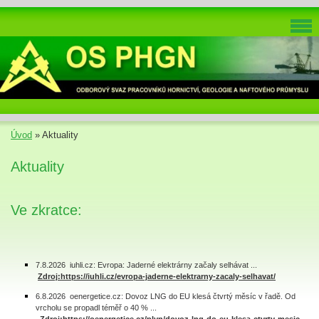
Úvod
»
Aktuality
Aktuality
Ve zkratce:
7.8.2026 iuhli.cz: Evropa: Jaderné elektrárny začaly selhávat ...
Zdroj:https://iuhli.cz/evropa-jaderne-elektrarny-zacaly-selhavat/
6.8.2026 oenergetice.cz: Dovoz LNG do EU klesá čtvrtý měsíc v řadě. Od
vrcholu se propadl téměř o 40 % ...