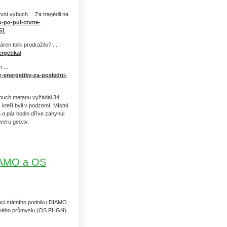
rvní výbuch… Za tragédii na
o-po-pul-ctvrte-
51
en tolik prodražilo? ...
rgetika/
 ...
z-energetiky-za-posledni-
ýbuch metanu vyžádal 34
 kteří byli v podzemí. Místní
n o pár hodin dříve zahynul
veru geo.tv.
DIAMO a OS
upci státního podniku DIAMO
tového průmyslu (OS PHGN)