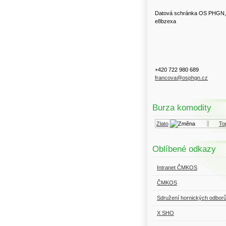
Datová schránka OS PHGN,
e8bzexa
+420 722 980 689
francova@osphgn.cz
Burza komodity
Kurzy.cz
Komodity a deriváty
Zlato
Topný 
Oblíbené odkazy
Intranet ČMKOS
ČMKOS
Sdružení hornických odbor
X SHO