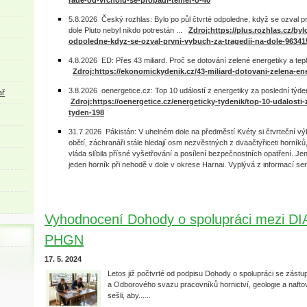
rade-od-vrcholu-se-propadl-temer-o-40
5.8.2026 Český rozhlas: Bylo po půl čtvrté odpoledne, když se ozval p
dole Pluto nebyl nikdo potrestán ...
Zdroj:https://plus.rozhlas.cz/byl
odpoledne-kdyz-se-ozval-prvni-vybuch-za-tragedii-na-dole-96341
4.8.2026 ED: Přes 43 miliard. Proč se dotování zelené energetiky a teplár
Zdroj:https://ekonomickydenik.cz/43-miliard-dotovani-zelena-ene
3.8.2026 oenergetice.cz: Top 10 událostí z energetiky za poslední týden
ař
Zdroj:https://oenergetice.cz/energeticky-tydenik/top-10-udalosti-
tyden-198
31.7.2026 Pákistán: V uhelném dole na předměstí Kvéty si čtvrteční v
obětí, záchranáři stále hledají osm nezvěstných z dvaačtyřiceti horníků,
vláda slíbila přísné vyšetřování a posílení bezpečnostních opatření. Je
jeden horník při nehodě v dole v okrese Harnai. Vyplývá z informací ser
Vyhodnocení Dohody o spolupráci mezi 
PHGN
17. 5. 2024
Letos již počtvrté od podpisu Dohody o spolupráci se zást
a Odborového svazu pracovníků hornictví, geologie a naf
sešli, aby......