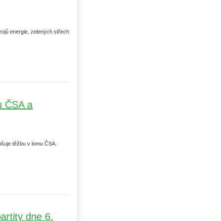
rojů energie, zelených střech
mu ČSA a
ušuje těžbu v lomu ČSA.
artity dne 6.