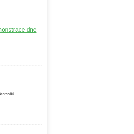
monstrace dne
Uhlí US index
chranářů...