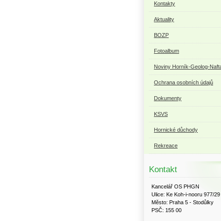
Kontakty
Aktuality
BOZP
Fotoalbum
Noviny Horník-Geolog-Naft
Ochrana osobních údajů
Dokumenty
KSVS
Hornické důchody
Rekreace
Kontakt
Kancelář OS PHGN
Ulice: Ke Koh-i-nooru 977/29
Město: Praha 5 - Stodůlky
PSČ: 155 00