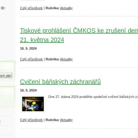
 ID:
Celý příspěvek
|
Rubrika:
Aktuality
Tiskové prohlášení ČMKOS ke zrušení de
21. května 2024
16. 5. 2024
Celý příspěvek
|
Rubrika:
Aktuality
olej
Zemní plyn
Motorová nafta
Cvičení báňských záchranářů
16. 5. 2024
Dne 27. dubna 2024 proběhlo společné cvičení báňských zá
Celý příspěvek
|
Rubrika:
Aktuality
ů