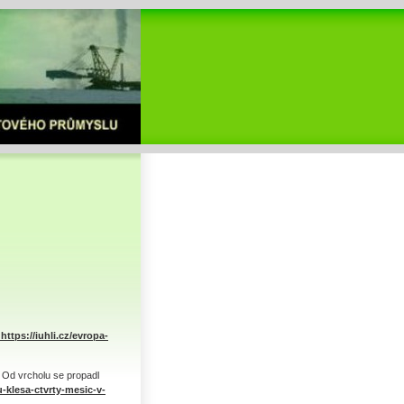
https://iuhli.cz/evropa-
 Od vrcholu se propadl
-klesa-ctvrty-mesic-v-