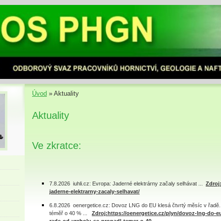
Úvod
»
Aktuality
Aktuality
Ve zkratce:
7.8.2026 iuhli.cz: Evropa: Jaderné elektrárny začaly selhávat ...
Zdroj:
jaderne-elektrarny-zacaly-selhavat/
6.8.2026 oenergetice.cz: Dovoz LNG do EU klesá čtvrtý měsíc v řadě.
téměř o 40 % ...
Zdroj:https://oenergetice.cz/plyn/dovoz-lng-do-eu