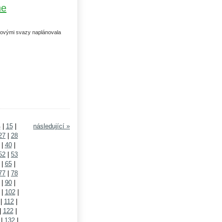
ne
ovými svazy naplánovala
4
|
15
|
následující »
27
|
28
|
40
|
52
|
53
|
65
|
77
|
78
|
90
|
|
102
|
|
112
|
|
122
|
|
132
|