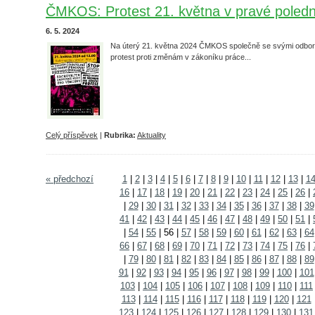
ČMKOS: Protest 21. května v pravé poled
6. 5. 2024
Na úterý 21. května 2024 ČMKOS společně se svými odbor
protest proti změnám v zákoníku práce...
Celý příspěvek
|
Rubrika:
Aktuality
« předchozí
1
|
2
|
3
|
4
|
5
|
6
|
7
|
8
|
9
|
10
|
11
|
12
|
13
|
1
16
|
17
|
18
|
19
|
20
|
21
|
22
|
23
|
24
|
25
|
26
|
|
29
|
30
|
31
|
32
|
33
|
34
|
35
|
36
|
37
|
38
|
39
41
|
42
|
43
|
44
|
45
|
46
|
47
|
48
|
49
|
50
|
51
|
|
54
|
55
|
56
|
57
|
58
|
59
|
60
|
61
|
62
|
63
|
64
66
|
67
|
68
|
69
|
70
|
71
|
72
|
73
|
74
|
75
|
76
|
|
79
|
80
|
81
|
82
|
83
|
84
|
85
|
86
|
87
|
88
|
89
91
|
92
|
93
|
94
|
95
|
96
|
97
|
98
|
99
|
100
|
101
103
|
104
|
105
|
106
|
107
|
108
|
109
|
110
|
111
113
|
114
|
115
|
116
|
117
|
118
|
119
|
120
|
121
123
|
124
|
125
|
126
|
127
|
128
|
129
|
130
|
131