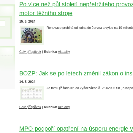
Po více než půl století nepřetržitého pro
motor těžního stroje
15. 5. 2024
Renovace probíhá od ledna do června a vyjde na 10 milion
Celý příspěvek
|
Rubrika:
Aktuality
BOZP: Jak se po letech změnil zákon o ins
14. 5. 2024
Je tomu již řada let, co vyšel zákon č. 251/2005 Sb., o insp
Celý příspěvek
|
Rubrika:
Aktuality
MPO podpoří opatření na úsporu energie v