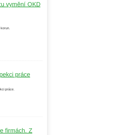
vozu vymění OKD
ů korun.
pekci práce
ekci práce.
e firmách. Z