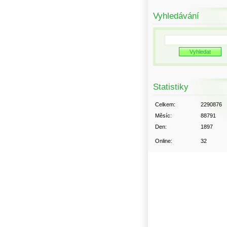
Vyhledávání
Statistiky
Celkem:
2290876
Měsíc:
88791
Den:
1897
Online:
32