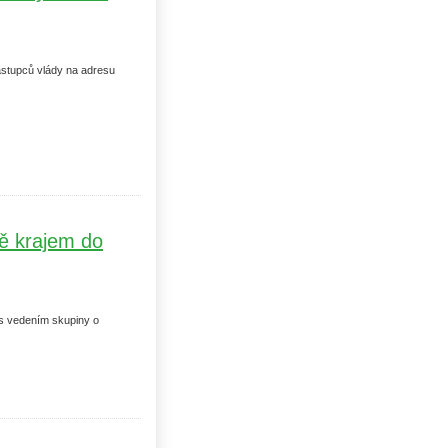
stupců vlády na adresu
tě krajem do
l s vedením skupiny o