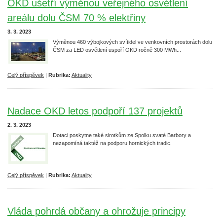
OKD ušetří výměnou veřejného osvětlení
areálu dolu ČSM 70 % elektřiny
3. 3. 2023
Výměnou 460 výbojkových svítidel ve venkovních prostorách dolu
ČSM za LED osvětlení uspoří OKD ročně 300 MWh...
Celý příspěvek
|
Rubrika:
Aktuality
Nadace OKD letos podpoří 137 projektů
2. 3. 2023
Dotaci poskytne také sirotkům ze Spolku svaté Barbory a
nezapomíná taktéž na podporu hornických tradic.
Celý příspěvek
|
Rubrika:
Aktuality
Vláda pohrdá občany a ohrožuje principy