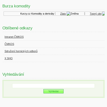
Burza komodity
Kurzy.cz
Komodity a deriváty
Zlato
Topný olej
Oblíbené odkazy
Intranet ČMKOS
ČMKOS
Sdružení hornických odborů
X SHO
Vyhledávání