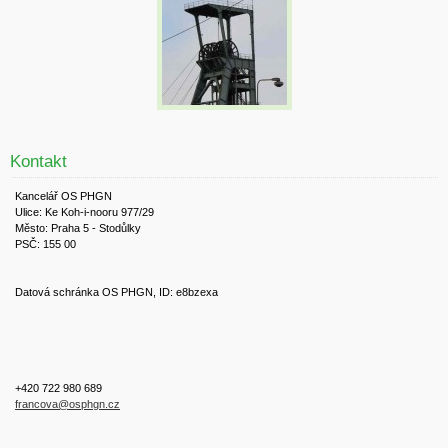
Kontakt
Kancelář OS PHGN
Ulice: Ke Koh-i-nooru 977/29
Město: Praha 5 - Stodůlky
PSČ: 155 00
Datová schránka OS PHGN, ID: e8bzexa
+420 722 980 689
francova@osphgn.cz