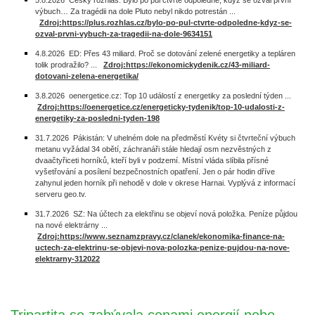
5.8.2026 Český rozhlas: Bylo po půl čtvrté odpoledne, když se ozval první
výbuch… Za tragédii na dole Pluto nebyl nikdo potrestán ...
Zdroj:https://plus.rozhlas.cz/bylo-po-pul-ctvrte-odpoledne-kdyz-se-
ozval-prvni-vybuch-za-tragedii-na-dole-9634151
4.8.2026 ED: Přes 43 miliard. Proč se dotování zelené energetiky a tepláren
tolik prodražilo? ...
Zdroj:https://ekonomickydenik.cz/43-miliard-
dotovani-zelena-energetika/
3.8.2026 oenergetice.cz: Top 10 událostí z energetiky za poslední týden ...
Zdroj:https://oenergetice.cz/energeticky-tydenik/top-10-udalosti-z-
energetiky-za-posledni-tyden-198
31.7.2026 Pákistán: V uhelném dole na předměstí Kvéty si čtvrteční výbuch
metanu vyžádal 34 obětí, záchranáři stále hledají osm nezvěstných z
dvaačtyřiceti horníků, kteří byli v podzemí. Místní vláda slíbila přísné
vyšetřování a posílení bezpečnostních opatření. Jen o pár hodin dříve
zahynul jeden horník při nehodě v dole v okrese Harnai. Vyplývá z informací
serveru geo.tv.
31.7.2026 SZ: Na účtech za elektřinu se objeví nová položka. Peníze půjdou
na nové elektrárny ...
Zdroj:https://www.seznamzpravy.cz/clanek/ekonomika-finance-na-
uctech-za-elektrinu-se-objevi-nova-polozka-penize-pujdou-na-nove-
elektrarny-312022