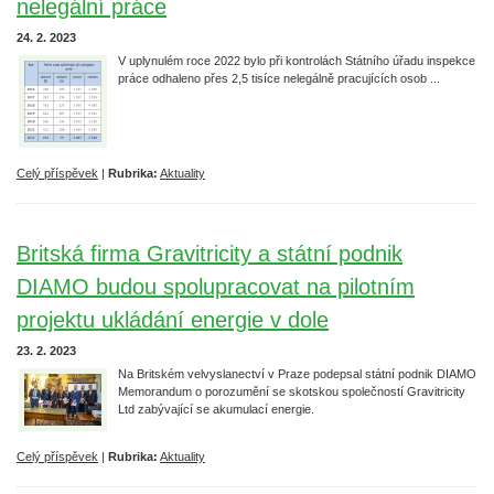
nelegální práce
24. 2. 2023
V uplynulém roce 2022 bylo při kontrolách Státního úřadu inspekce
práce odhaleno přes 2,5 tisíce nelegálně pracujících osob ...
Celý příspěvek
|
Rubrika:
Aktuality
Britská firma Gravitricity a státní podnik
DIAMO budou spolupracovat na pilotním
projektu ukládání energie v dole
23. 2. 2023
Na Britském velvyslanectví v Praze podepsal státní podnik DIAMO
Memorandum o porozumění se skotskou společností Gravitricity
Ltd zabývající se akumulací energie.
Celý příspěvek
|
Rubrika:
Aktuality