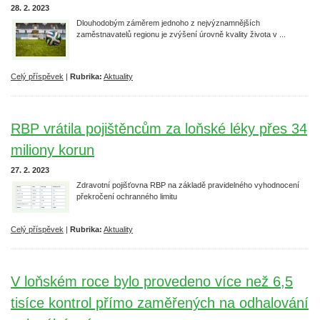
28. 2. 2023
Dlouhodobým záměrem jednoho z nejvýznamnějších
zaměstnavatelů regionu je zvýšení úrovně kvality života v ...
Celý příspěvek
|
Rubrika:
Aktuality
RBP vrátila pojištěncům za loňské léky přes 34
miliony korun
27. 2. 2023
Zdravotní pojišťovna RBP na základě pravidelného vyhodnocení
překročení ochranného limitu
Celý příspěvek
|
Rubrika:
Aktuality
V loňském roce bylo provedeno více než 6,5
tisíce kontrol přímo zaměřených na odhalování