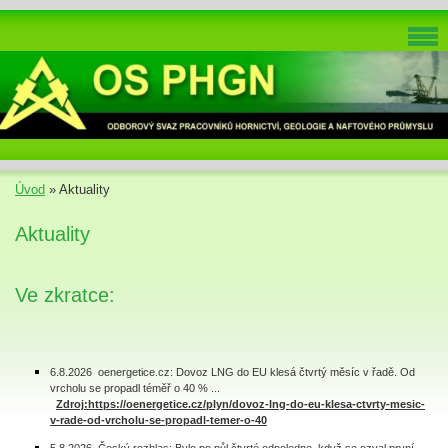
Úvod
»
Aktuality
Aktuality
Ve zkratce:
6.8.2026 oenergetice.cz: Dovoz LNG do EU klesá čtvrtý měsíc v řadě. Od
vrcholu se propadl téměř o 40 % ...
Zdroj:https://oenergetice.cz/plyn/dovoz-lng-do-eu-klesa-ctvrty-mesic-
v-rade-od-vrcholu-se-propadl-temer-o-40